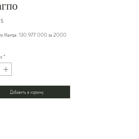
агпо
Цена
 $
агпо Мантра: 130 977 000 за 2000
во
*
Добавить в корзину