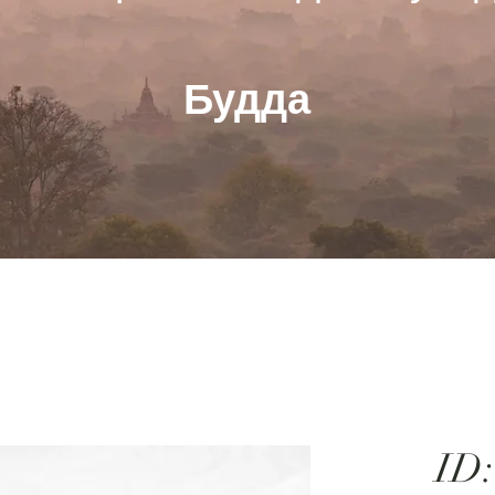
Будда
ID: