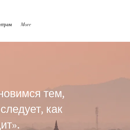
Войти
нтрам
More
новимся тем,
следует, как
ит».