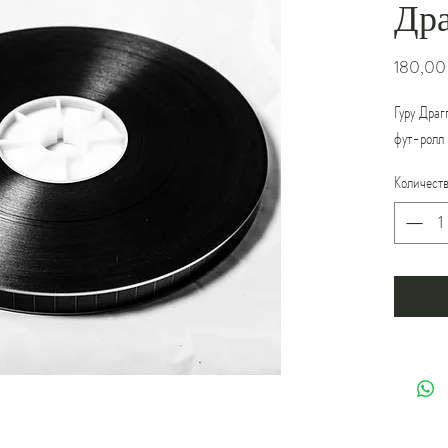
Др
180,00
Гуру Др
фут-ролл
Количест