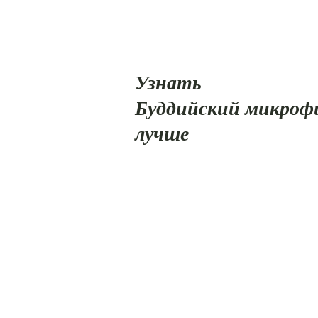
Узнать
Буддийский микро
лучше
Магазин
О
Контакт
Посетите наши магазины
Служба поддержки: 503.653.7096
15648 ЮВ 114-Й АВ СТЭ 101