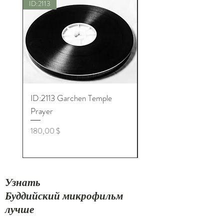
ID:2113
Новый
ID:2113 Garchen Temple
ID:8005 Akshobhya M
Prayer
Цена
180,00 $
Цена
180,00 $
Узнать
Буддийский микрофильм
лучше