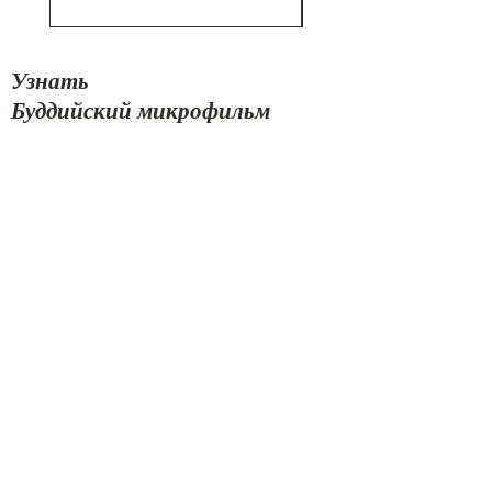
Узнать
Буддийский микрофильм
лучше
Магазин
О
Контакт
Посетите наши магазины
Служба поддержки:
503.653.7096
15648 ЮВ 114-Й АВ СТЭ 101
Клакамас, Орегон 97015
Помощь