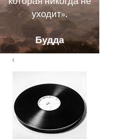
которая никогда не
уходит».
Будда