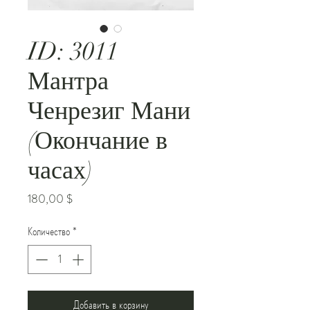
ID: 3011
Мантра
Ченрезиг Мани
(Окончание в
часах)
Цена
180,00 $
Количество
*
Добавить в корзину