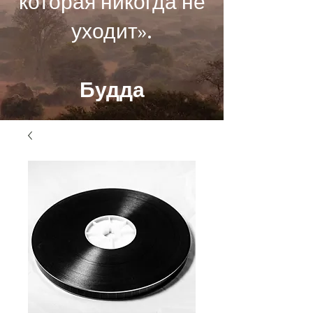
которая никогда не
уходит».
Будда