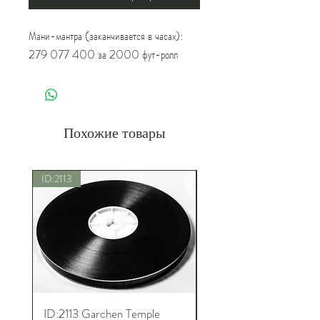
Мани-мантра (заканчивается в часах):
279 077 400 за 2000 фут-ролл
Похожие товары
ID:2113
Новый
ID:2113 Garchen Temple
ID:8005 Akshobhya M